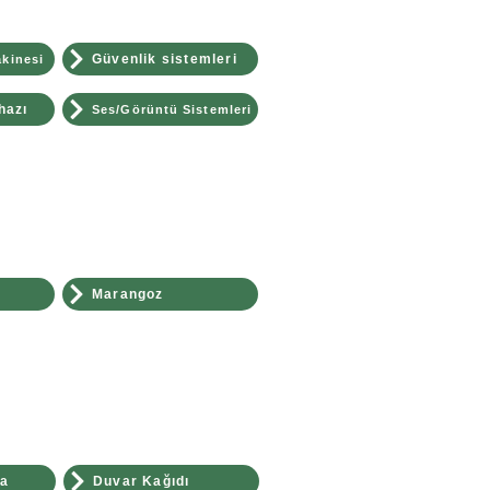
Güvenlik sistemleri
kinesi
hazı
Ses/Görüntü Sistemleri
Marangoz
ya
Duvar Kağıdı