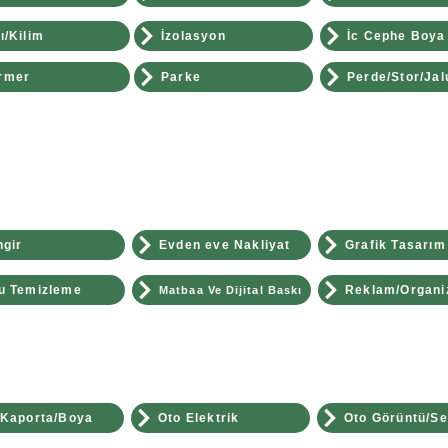
ı/Kilim
İzolasyon
İc Cephe Boya
rmer
Parke
Perde/Stor/Jal
ngir
Evden eve Nakliyat
Grafik Tasarım
u Temizleme
Reklam/Organi
Matbaa Ve Dijital Baskı
/Kaporta/Boya
Oto Elektrik
Oto Görüntü/S