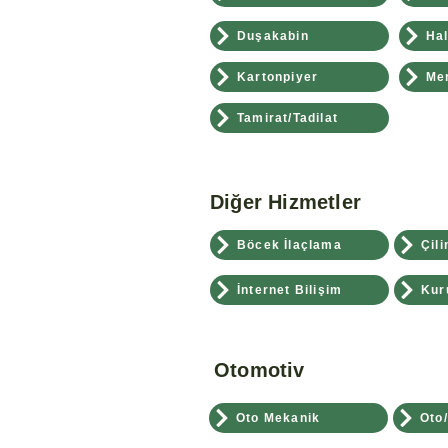
Duşakabin
Hal
Kartonpiyer
Me
Tamirat/Tadilat
Diğer Hizmetler
Böcek İlaçlama
Çili
İnternet Bilişim
Kur
Otomotiv
Oto Mekanik
Oto