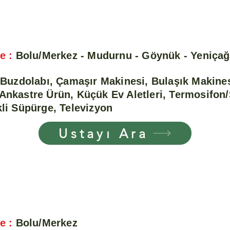
e :
Bolu/Merkez - Mudurnu - Göynük - Yeniça
Buzdolabı, Çamaşır Makinesi, Bulaşık Makines
Ankastre Ürün, Küçük Ev Aletleri, Termosifon
li Süpürge, Televizyon
Ustayı Ara
e :
Bolu/Merkez