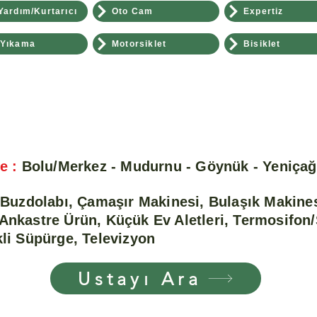
Yardım/Kurtarıcı
Oto Cam
Expertiz
 Yıkama
Motorsiklet
Bisiklet
e :
Bolu/Merkez - Mudurnu - Göynük - Yeniça
Buzdolabı, Çamaşır Makinesi, Bulaşık Makines
Ankastre Ürün, Küçük Ev Aletleri, Termosifon
li Süpürge, Televizyon
Ustayı Ara