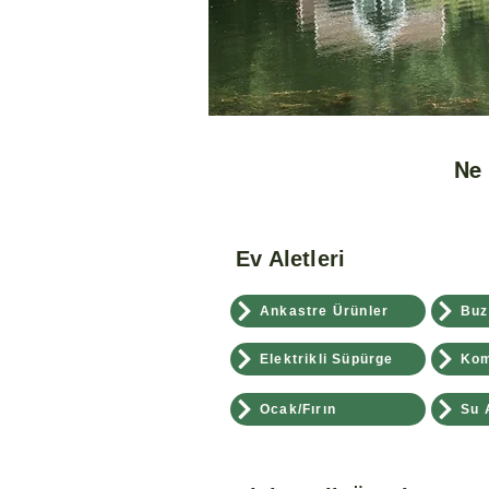
Ne 
Ev Aletleri
Ankastre Ürünler
Buz
Elektrikli Süpürge
Kom
Ocak/Fırın
Su 