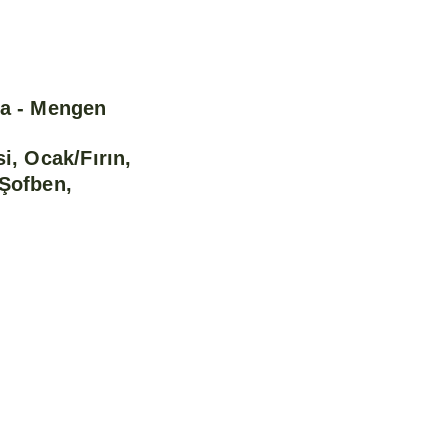
ğa - Mengen
i, Ocak/Fırın,
/Şofben,