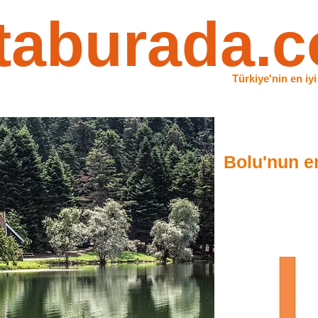
taburada.
Türkiye'nin en iyi
Bolu'nun en