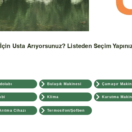
İçin Usta Arıyorsunuz? Listeden Seçim Yapınız
dolabı
Bulaşık Makinesi
Çamaşır Makin
bi
Klima
Kurutma Makin
Arıtma Cihazı
Termosifon/Şofben