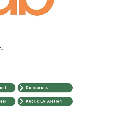
.
esi
Dondurucu
esi
Küçük Ev Aletleri