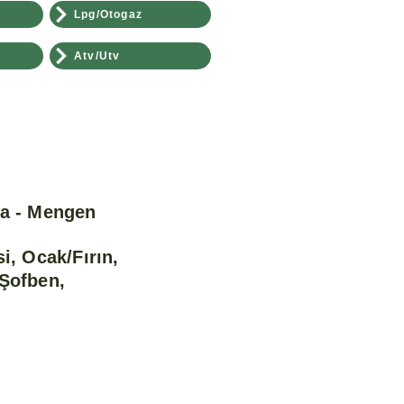
Lpg/Otogaz
Atv/Utv
ğa - Mengen
i, Ocak/Fırın,
/Şofben,