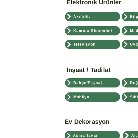
Elektronik Ürünler
Akıllı Ev
Bil
Kamera Sistemleri
Med
Televizyon
Uyd
İnşaat / Tadilat
Bahçe/Peysaj
Doğ
Mobilya
Sıh
Ev Dekorasyon
Asma Tavan
Alç