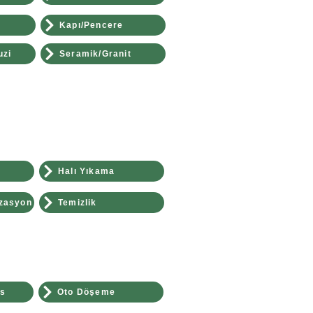
Kapı/Pencere
uzi
Seramik/Granit
Halı Yıkama
zasyon
Temizlik
es
Oto Döşeme