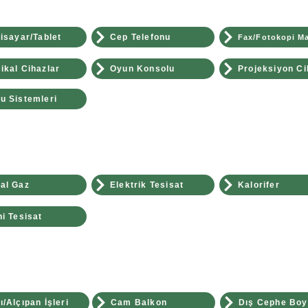
gisayar/Tablet
Cep Telefonu
Fax/Fotokopi Ma
ikal Cihazlar
Oyun Konsolu
Projeksiyon Ci
u Sistemleri
al Gaz
Elektrik Tesisat
Kalorifer
hi Tesisat
ı/Alçıpan İşleri
Cam Balkon
Dış Cephe Bo